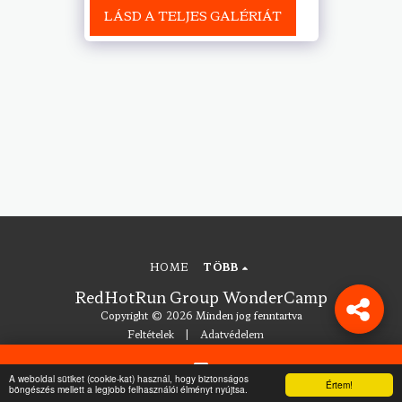
LÁSD A TELJES GALÉRIÁT
HOME
TÖBB
RedHotRun Group WonderCamp
Copyright © 2026 Minden jog fenntartva
Feltételek
|
Adatvédelem
A weboldal sütiket (cookie-kat) használ, hogy biztonságos
FELIRATKOZÁS
Értem!
Kapcsolat
böngészés mellett a legjobb felhasználói élményt nyújtsa.